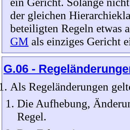
ein Gericht. Solange nich
der gleichen Hierarchiekla
beteiligten Regeln etwas a
GM
als einziges Gericht e
G.06 - Regeländerunge
Als Regeländerungen gelt
Die Aufhebung, Änderun
Regel.