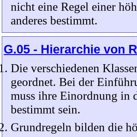
nicht eine Regel einer hö
anderes bestimmt.
G.05 - Hierarchie von R
Die verschiedenen Klassen
geordnet. Bei der Einführ
muss ihre Einordnung in d
bestimmt sein.
Grundregeln bilden die hö