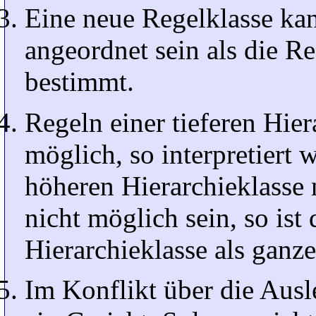
Eine neue Regelklasse kann
angeordnet sein als die Re
bestimmt.
Regeln einer tieferen Hier
möglich, so interpretiert 
höheren Hierarchieklasse 
nicht möglich sein, so ist 
Hierarchieklasse als ganze
Im Konflikt über die Aus