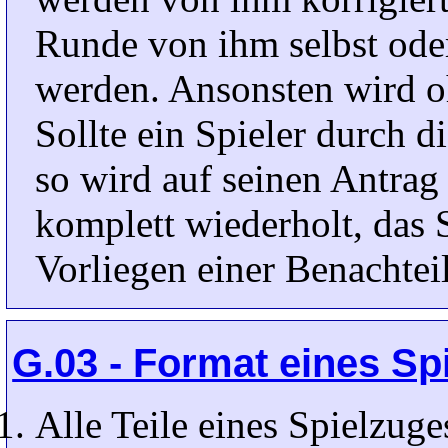
Runde von ihm selbst ode
werden. Ansonsten wird oh
Sollte ein Spieler durch d
so wird auf seinen Antra
komplett wiederholt, das 
Vorliegen einer Benachtei
G.03 - Format eines Sp
Alle Teile eines Spielzug