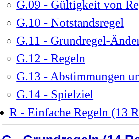
G.09 - Gültigkeit von R
G.10 - Notstandsregel
G.11 - Grundregel-Ände
G.12 - Regeln
G.13 - Abstimmungen u
G.14 - Spielziel
R - Einfache Regeln (13 R