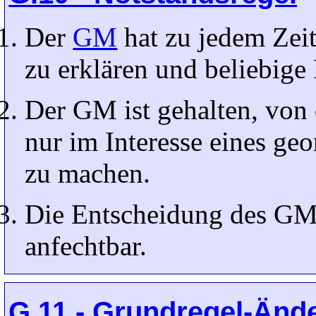
Der
GM
hat zu jedem Zei
zu erklären und beliebig
Der GM ist gehalten, von 
nur im Interesse eines ge
zu machen.
Die Entscheidung des GM 
anfechtbar.
G.11 - Grundregel-Änd