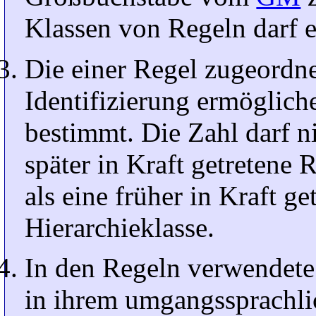
Klassen von Regeln darf e
Die einer Regel zugeordne
Identifizierung ermöglic
bestimmt. Die Zahl darf n
später in Kraft getretene 
als eine früher in Kraft g
Hierarchieklasse.
In den Regeln verwendete
in ihrem umgangssprachlic