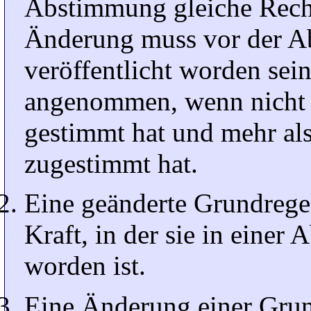
Abstimmung gleiche Rech
Änderung muss vor der 
veröffentlicht worden sei
angenommen, wenn nicht m
gestimmt hat und mehr als 
zugestimmt hat.
Eine geänderte Grundregel
Kraft, in der sie in ein
worden ist.
Eine Änderung einer Grun