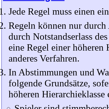
Jede Regel muss einen ei
Regeln können nur durch 
durch Notstandserlass de
eine Regel einer höheren H
anderes Verfahren.
In Abstimmungen und Wah
folgende Grundsätze, sofe
höheren Hierarchieklasse 
Spieler sind stimmberech