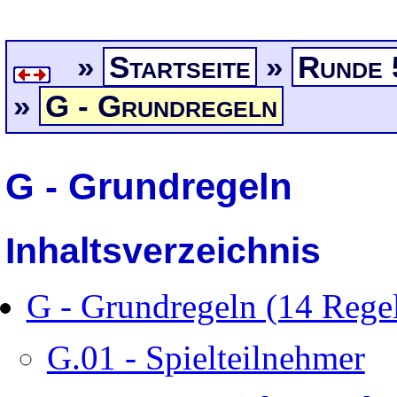
»
Startseite
»
Runde 
»
G - Grundregeln
G - Grundregeln
Inhaltsverzeichnis
G - Grundregeln (14 Rege
G.01 - Spielteilnehmer